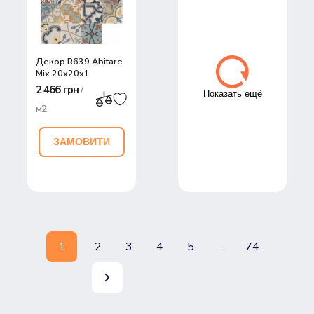
Декор R639 Abitare
Mix 20x20x1
2 466 грн
/
Показать ещё
м2
ЗАМОВИТИ
1
2
3
4
5
...
74