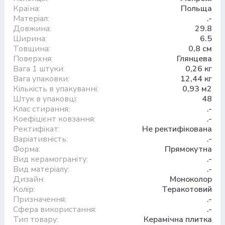
Країна:
Польща
Матеріал:
.-
Довжина:
29.8
Ширина:
6.5
Товщина:
0,8 см
Поверхня:
Глянцева
Вага 1 штуки:
0,26 кг
Вага упаковки:
12,44 кг
Кількість в упакуванні:
0,93 м2
Штук в упаковці:
48
Клас стирання:
.-
Коефіцієнт ковзання:
.-
Ректифікат:
Не ректифікована
Варіативність:
.-
Форма:
Прямокутна
Вид керамограніту:
.-
Вид матеріалу:
.-
Дизайн:
Моноколор
Колір:
Теракотовий
Призначення:
.-
Сфера використання:
.-
Тип товару:
Керамічна плитка