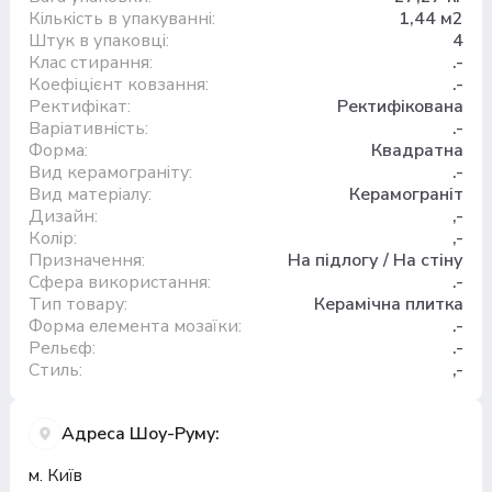
Кількість в упакуванні:
1,44 м2
Штук в упаковці:
4
Клас стирання:
.-
Коефіцієнт ковзання:
.-
Ректифікат:
Ректифікована
Варіативність:
.-
Форма:
Квадратна
Вид керамограніту:
.-
Вид матеріалу:
Керамограніт
Дизайн:
,-
Колір:
,-
Призначення:
На підлогу / На стіну
Сфера використання:
.-
Тип товару:
Керамічна плитка
Форма елемента мозаїки:
.-
Рельєф:
.-
Стиль:
,-
Адреса Шоу-Руму:
м. Київ