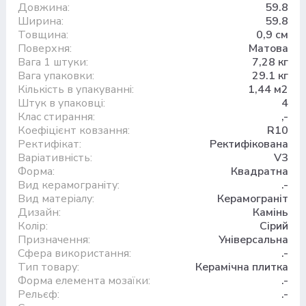
Довжина:
59.8
Ширина:
59.8
Товщина:
0,9 см
Поверхня:
Матова
Вага 1 штуки:
7,28 кг
Вага упаковки:
29.1 кг
Кількість в упакуванні:
1,44 м2
Штук в упаковці:
4
Клас стирання:
,-
Коефіцієнт ковзання:
R10
Ректифікат:
Ректифікована
Варіативність:
V3
Форма:
Квадратна
Вид керамограніту:
.-
Вид матеріалу:
Керамограніт
Дизайн:
Камінь
Колір:
Сірий
Призначення:
Універсальна
Сфера використання:
.-
Тип товару:
Керамічна плитка
Форма елемента мозаїки:
.-
Рельєф:
.-