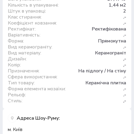
Кількість в упакуванні:
1,44 м2
Штук в упаковці:
2
Клас стирання:
.-
Коефіцієнт ковзання:
.-
Ректифікат:
Ректифікована
Варіативність:
.-
Форма:
Прямокутна
Вид керамограніту:
.-
Вид матеріалу:
Керамограніт
Дизайн:
,-
Колір:
,-
Призначення:
На підлогу / На стіну
Сфера використання:
.-
Тип товару:
Керамічна плитка
Форма елемента мозаїки:
.-
Рельєф:
.-
Стиль:
,-
Адреса Шоу-Руму:
м. Київ