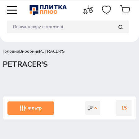
Головна
Виробник
PETRACER'S
PETRACER'S
15
Фильтр
15