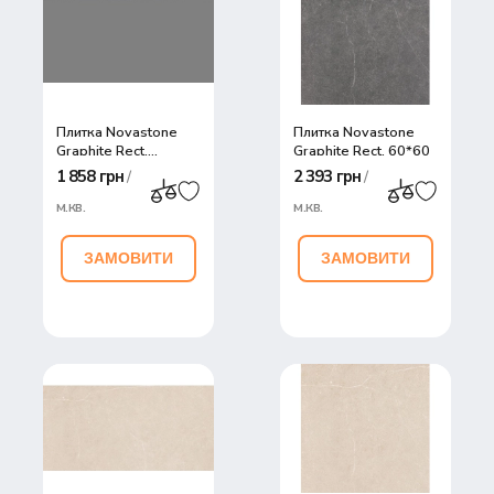
30
45
Плитка Novastone
Плитка Novastone
Graphite Rect.
Graphite Rect. 60*60
60*120
1 858 грн
2 393 грн
/
/
м.кв.
м.кв.
ЗАМОВИТИ
ЗАМОВИТИ