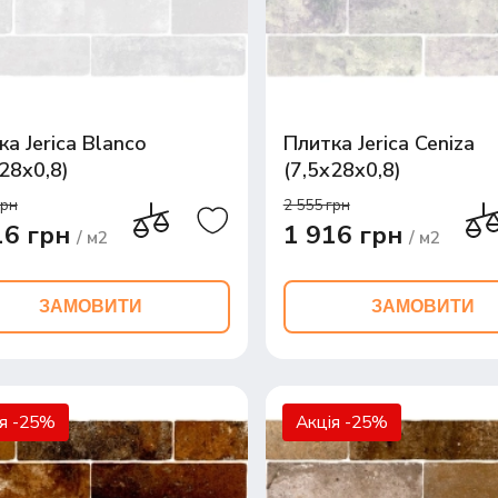
а Jerica Blanco
Плитка Jerica Ceniza
x28x0,8)
(7,5x28x0,8)
грн
2 555 грн
16 грн
1 916 грн
/ м2
/ м2
ЗАМОВИТИ
ЗАМОВИТИ
ія -25%
Акція -25%