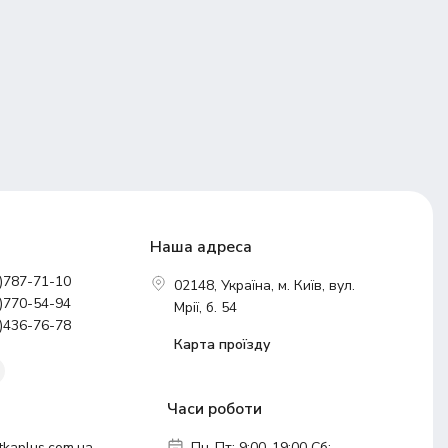
Наша адреса
)787-71-10
02148, Україна, м. Київ, вул.
)770-54-94
Мрії, б. 54
)436-76-78
Карта проїзду
Часи роботи
tkaplus.com.ua
Пн-Пт: 9:00-19:00 Сб: