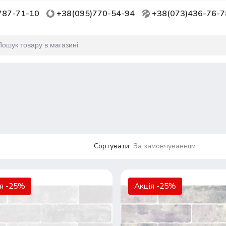
787-71-10
+38(095)770-54-94
+38(073)436-76-7
Сортувати:
За замовчуванням
ія -25%
Акція -25%