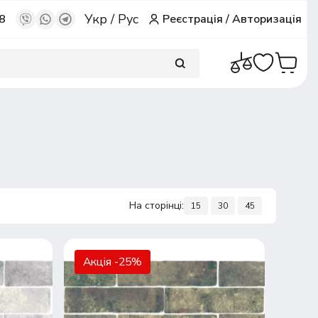
Укр
/
Рус
8
Реєстрація
/
Авторизація
На сторінці:
15
30
45
Акція -25%