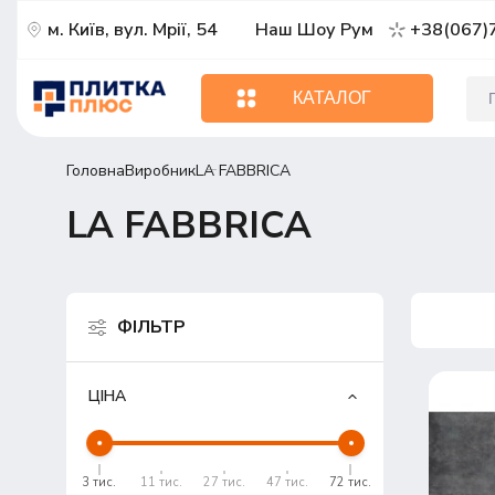
м. Київ, вул. Мрії, 54
Наш Шоу Рум
+38(067)
КАТАЛОГ
Головна
Виробник
LA FABBRICA
LA FABBRICA
ФІЛЬТР
ЦІНА
3 тис.
11 тис.
27 тис.
47 тис.
72 тис.