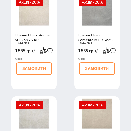
Акція -20%
Акція -20%
30
45
Плитка Claire Arena
Плитка Claire
MT 75х75 RECT
Cemento MT 75х75
1 944 грн
1 944 грн
RECT
1 555 грн
1 555 грн
/
/
м.кв.
м.кв.
ЗАМОВИТИ
ЗАМОВИТИ
Акція -20%
Акція -20%