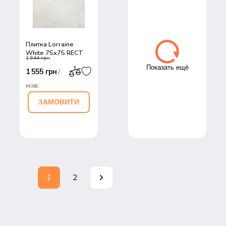
Плитка Lorraine
White 75х75 RECT
1 944 грн
Показать ещё
1 555 грн
/
м.кв.
ЗАМОВИТИ
1
2