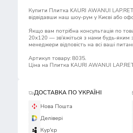
Купити Плитка KAURI AWANUI LAP.RET
відвідавши наш шоу-рум у Києві або о
Якщо вам потрібна консультація по т
20х120 — зв’яжіться з нами будь-яким з
менеджери відповість на всі ваші питан
Артикул товару: 8035.
Ціна на Плитка KAURI AWANUI LAP.RET
ДОСТАВКА ПО УКРАЇНІ
Нова Пошта
Делівері
Кур'єр