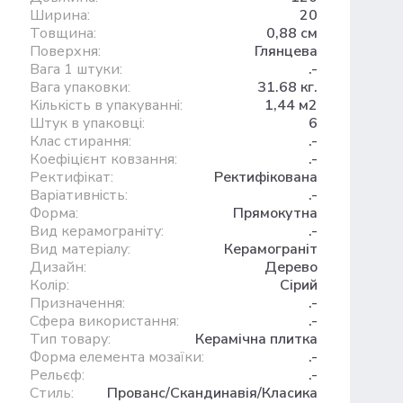
Ширина:
20
Товщина:
0,88 см
Поверхня:
Глянцева
Вага 1 штуки:
.-
Вага упаковки:
31.68 кг.
Кількість в упакуванні:
1,44 м2
Штук в упаковці:
6
Клас стирання:
.-
Коефіцієнт ковзання:
.-
Ректифікат:
Ректифікована
Варіативність:
.-
Форма:
Прямокутна
Вид керамограніту:
.-
Вид матеріалу:
Керамограніт
Дизайн:
Дерево
Колір:
Сірий
Призначення:
.-
Сфера використання:
.-
Тип товару:
Керамічна плитка
Форма елемента мозаїки:
.-
Рельєф:
.-
Стиль:
Прованс/Скандинавія/Класика