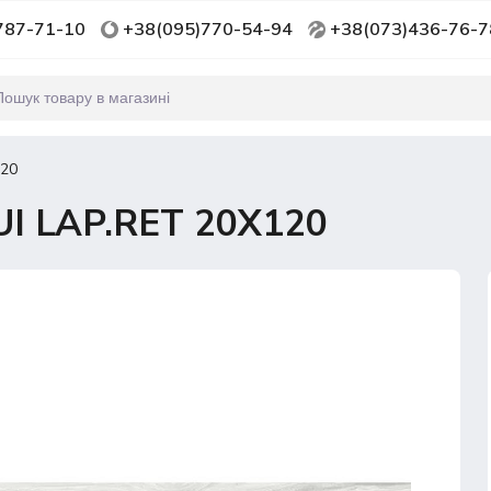
787-71-10
+38(095)770-54-94
+38(073)436-76-7
120
 LAP.RET 20Х120