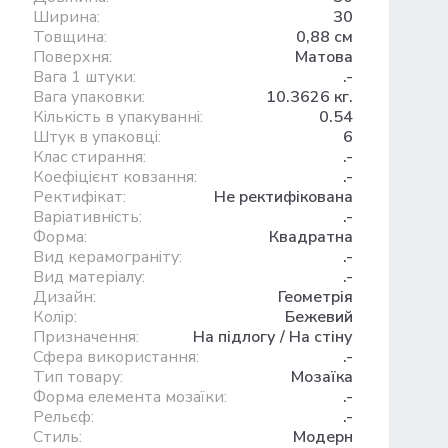
Ширина:
30
Товщина:
0,88 см
Поверхня:
Матова
Вага 1 штуки:
.-
Вага упаковки:
10.3626 кг.
Кількість в упакуванні:
0.54
Штук в упаковці:
6
Клас стирання:
.-
Коефіцієнт ковзання:
.-
Ректифікат:
Не ректифікована
Варіативність:
.-
Форма:
Квадратна
Вид керамограніту:
.-
Вид матеріалу:
.-
Дизайн:
Геометрія
Колір:
Бежевий
Призначення:
На підлогу / На стіну
Сфера використання:
.-
Тип товару:
Мозаїка
Форма елемента мозаїки:
.-
Рельєф:
.-
Стиль:
Модерн