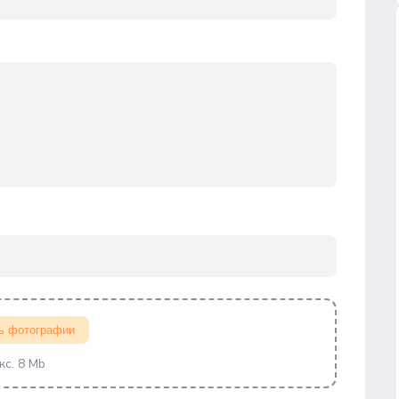
ь фотографии
кс. 8 Mb