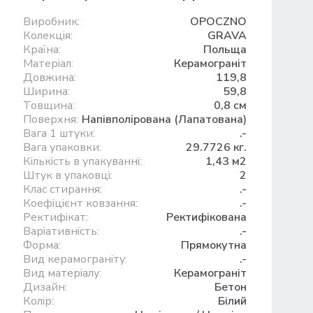
Виробник:
OPOCZNO
Колекція:
GRAVA
Країна:
Польща
Матеріал:
Керамограніт
Довжина:
119,8
Ширина:
59,8
Товщина:
0,8 см
Поверхня:
Напівполірована (Лапатована)
Вага 1 штуки:
.-
Вага упаковки:
29.7726 кг.
Кількість в упакуванні:
1,43 м2
Штук в упаковці:
2
Клас стирання:
.-
Коефіцієнт ковзання:
.-
Ректифікат:
Ректифікована
Варіативність:
.-
Форма:
Прямокутна
Вид керамограніту:
.-
Вид матеріалу:
Керамограніт
Дизайн:
Бетон
Колір:
Білий