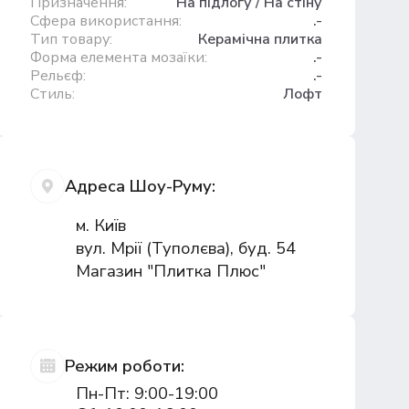
Призначення:
На підлогу / На стіну
Сфера використання:
.-
Тип товару:
Керамічна плитка
Форма елемента мозаїки:
.-
Рельєф:
.-
Стиль:
Лофт
Адреса Шоу-Руму:
м. Київ
вул. Мрії (Туполєва), буд. 54
Магазин "Плитка Плюс"
Режим роботи:
Пн-Пт: 9:00-19:00