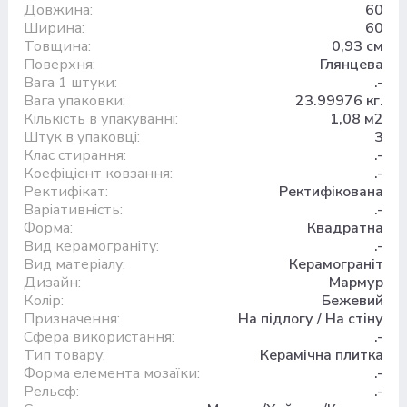
Довжина:
60
Ширина:
60
Товщина:
0,93 см
Поверхня:
Глянцева
Вага 1 штуки:
.-
Вага упаковки:
23.99976 кг.
Кількість в упакуванні:
1,08 м2
Штук в упаковці:
3
Клас стирання:
.-
Коефіцієнт ковзання:
.-
Ректифікат:
Ректифікована
Варіативність:
.-
Форма:
Квадратна
Вид керамограніту:
.-
Вид матеріалу:
Керамограніт
Дизайн:
Мармур
Колір:
Бежевий
Призначення:
На підлогу / На стіну
Сфера використання:
.-
Тип товару:
Керамічна плитка
Форма елемента мозаїки:
.-
Рельєф:
.-