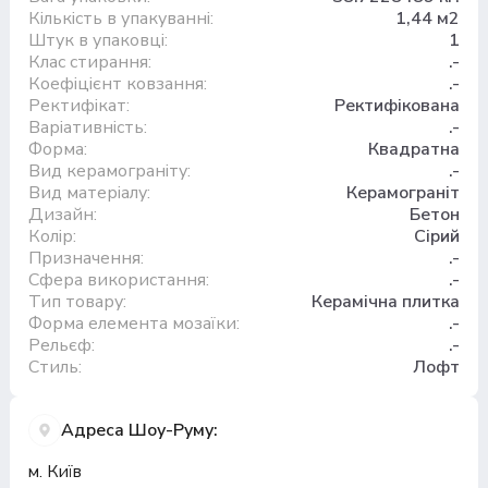
Кількість в упакуванні:
1,44 м2
Штук в упаковці:
1
Клас стирання:
.-
Коефіцієнт ковзання:
.-
Ректифікат:
Ректифікована
Варіативність:
.-
Форма:
Квадратна
Вид керамограніту:
.-
Вид матеріалу:
Керамограніт
Дизайн:
Бетон
Колір:
Сірий
Призначення:
.-
Сфера використання:
.-
Тип товару:
Керамічна плитка
Форма елемента мозаїки:
.-
Рельєф:
.-
Стиль:
Лофт
Адреса Шоу-Руму:
м. Київ