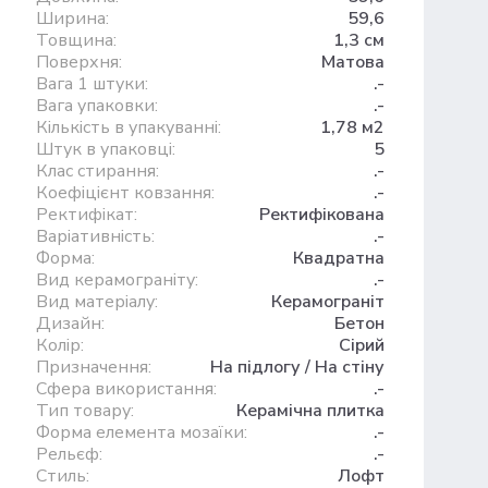
Ширина:
59,6
Товщина:
1,3 см
Поверхня:
Матова
Вага 1 штуки:
.-
Вага упаковки:
.-
Кількість в упакуванні:
1,78 м2
Штук в упаковці:
5
Клас стирання:
.-
Коефіцієнт ковзання:
.-
Ректифікат:
Ректифікована
Варіативність:
.-
Форма:
Квадратна
Вид керамограніту:
.-
Вид матеріалу:
Керамограніт
Дизайн:
Бетон
Колір:
Сірий
Призначення:
На підлогу / На стіну
Сфера використання:
.-
Тип товару:
Керамічна плитка
Форма елемента мозаїки:
.-
Рельєф:
.-
Стиль:
Лофт