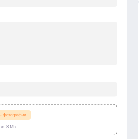
ь фотографии
кс. 8 Mb