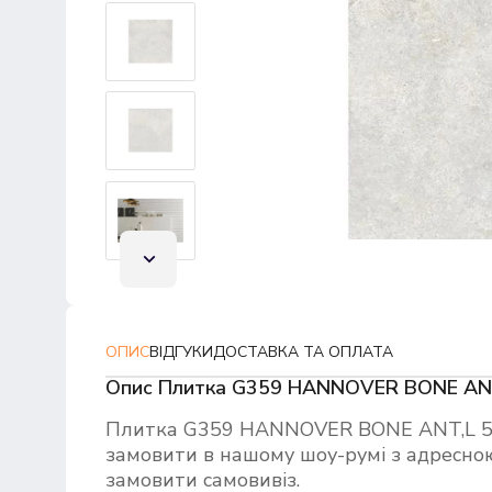
ОПИС
ВІДГУКИ
ДОСТАВКА ТА ОПЛАТА
Опис Плитка G359 HANNOVER BONE ANT
Плитка G359 HANNOVER BONE ANT,L 5
замовити в нашому шоу-румі з адресною
замовити самовивіз.