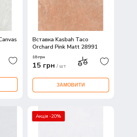
Canvas
Вставка Kasbah Taco
Orchard Pink Matt 28991
3,4*3,4
18 грн
15 грн
/ шт
ЗАМОВИТИ
Акція -20%