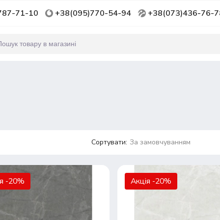
787-71-10
+38(095)770-54-94
+38(073)436-76-7
Сортувати:
За замовчуванням
ія -20%
Акція -20%