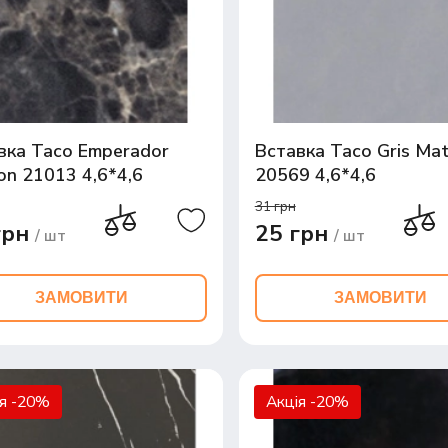
вка Taco Emperador
Вставка Taco Gris Ma
on 21013 4,6*4,6
20569 4,6*4,6
31 грн
грн
25 грн
/ шт
/ шт
ЗАМОВИТИ
ЗАМОВИТИ
ія -20%
Акція -20%