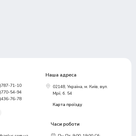
Наша адреса
)787-71-10
02148, Україна, м. Київ, вул.
)770-54-94
Мрії, б. 54
)436-76-78
Карта проїзду
Часи роботи
tkaplus.com.ua
Пн-Пт: 9:00-19:00 Сб: