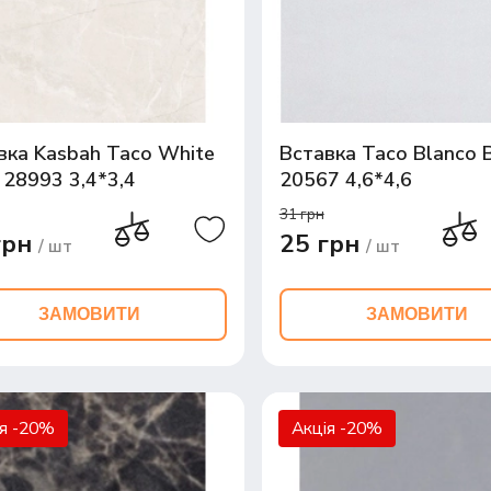
вка Kasbah Taco White
Вставка Taco Blanco B
 28993 3,4*3,4
20567 4,6*4,6
31 грн
грн
25 грн
/ шт
/ шт
ЗАМОВИТИ
ЗАМОВИТИ
ія -20%
Акція -20%