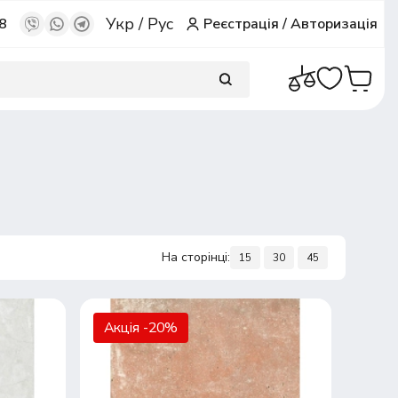
Укр
/
Рус
8
Реєстрація
/
Авторизація
На сторінці:
15
30
45
Акція -20%