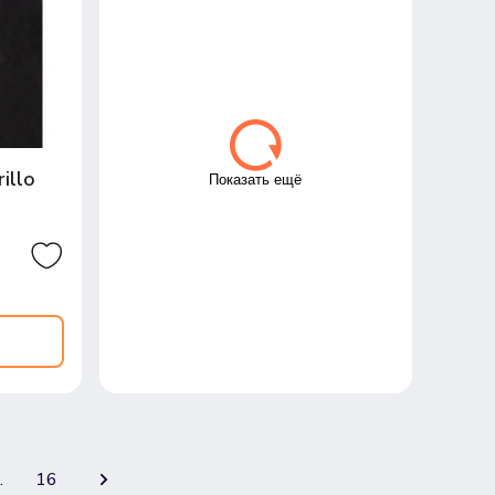
illo
Показать ещё
.
16