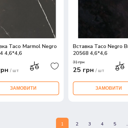
вка Taco Marmol Negro
Вставка Taco Negro Br
4 4,6*4,6
20568 4,6*4,6
31 грн
грн
25 грн
/ шт
/ шт
ЗАМОВИТИ
ЗАМОВИТИ
1
2
3
4
5
..