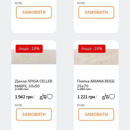
м.кв.
м.кв.
ЗАМОВИТИ
ЗАМОВИТИ
Акція -18%
Акція -18%
Декор SPIGA CELLER
Плитка ARIANA BEIGE
MARFIL 30x90
25x70
2 368 грн
1 489 грн
1 942 грн
1 221 грн
/
/
м.кв.
м.кв.
ЗАМОВИТИ
ЗАМОВИТИ