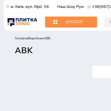
м. Київ, вул. Мрії, 54
Наш Шоу Рум
+38(067)
КАТАЛОГ
Головна
Виробник
ABK
ABK