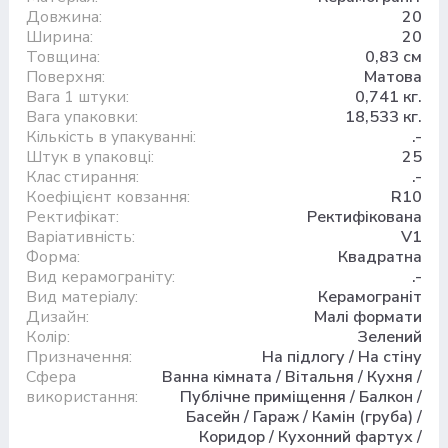
Довжина:
20
Ширина:
20
Товщина:
0,83 см
Поверхня:
Матова
Вага 1 штуки:
0,741 кг.
Вага упаковки:
18,533 кг.
Кількість в упакуванні:
.-
Штук в упаковці:
25
Клас стирання:
.-
Коефіцієнт ковзання:
R10
Ректифікат:
Ректифікована
Варіативність:
V1
Форма:
Квадратна
Вид керамограніту:
.-
Вид матеріалу:
Керамограніт
Дизайн:
Малі формати
Колір:
Зелений
Призначення:
На підлогу / На стіну
Сфера
Ванна кімната / Вітальня / Кухня /
використання:
Публічне приміщення / Балкон /
Басейн / Гараж / Камін (груба) /
Коридор / Кухонний фартух /