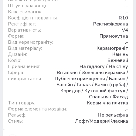
Штук в упаковці:
.-
Клас стирання:
.-
Коефіцієнт ковзання:
R10
Ректифікат:
Ректифікована
Варіативність:
V4
Форма:
Прямокутна
Вид керамограніту:
.-
Вид матеріалу:
Керамограніт
Дизайн:
Камінь
Колір:
Бежевий
Призначення:
На підлогу / На стіну
Сфера
Вітальня / Зовнішня кераміка /
використання:
Публічне приміщення / Балкон /
Басейн / Гараж / Камін (груба) /
Коридор / Кухонний фартух /
Спальня / Фасад
Тип товару:
Керамічна плитка
Форма елемента мозаїки:
.-
Рельєф:
Не рельєфна
Стиль:
Лофт/Модерн/Класика