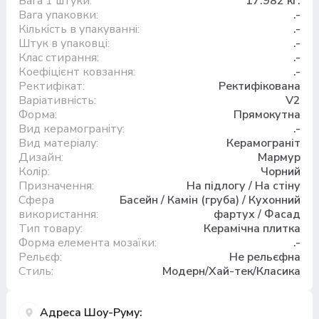
Вага 1 штуки:
17.982 кг.
Вага упаковки:
.-
Кількість в упакуванні:
.-
Штук в упаковці:
.-
Клас стирання:
.-
Коефіцієнт ковзання:
.-
Ректифікат:
Ректифікована
Варіативність:
V2
Форма:
Прямокутна
Вид керамограніту:
.-
Вид матеріалу:
Керамограніт
Дизайн:
Мармур
Колір:
Чорний
Призначення:
На підлогу / На стіну
Сфера
Басейн / Камін (груба) / Кухонний
використання:
фартух / Фасад
Тип товару:
Керамічна плитка
Форма елемента мозаїки:
.-
Рельєф:
Не рельєфна
Стиль:
Модерн/Хай-тек/Класика
Адреса Шоу-Руму: