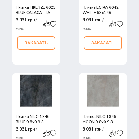
Плитка FIRENZE 6623
Плитка LOIRA 6642
BLUE CALACATTA
WHITE 63х146
63x146
3 031 грн
3 031 грн
/
/
м.кв.
м.кв.
ЗАКАЗАТЬ
ЗАКАЗАТЬ
Плитка NILO 1846
Плитка NILO 1846
BLUE 9,8x0,9,8
MOON 9,8x0,9,8
3 031 грн
3 031 грн
/
/
м.кв.
м.кв.