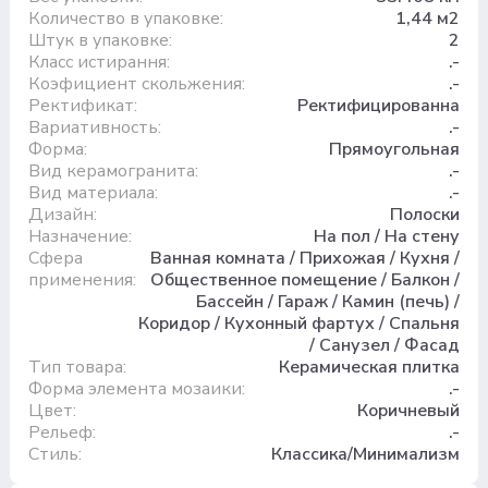
Количество в упаковке:
1,44 м2
Штук в упаковке:
2
Класс истирання:
.-
Коэфициент скольжения:
.-
Ректификат:
Ректифицированна
Вариативность:
.-
Форма:
Прямоугольная
Вид керамогранита:
.-
Вид материала:
.-
Дизайн:
Полоски
Назначение:
На пол / На стену
Сфера
Ванная комната / Прихожая / Кухня /
применения:
Общественное помещение / Балкон /
Бассейн / Гараж / Камин (печь) /
Коридор / Кухонный фартух / Спальня
/ Санузел / Фасад
Тип товара:
Керамическая плитка
Форма элемента мозаики:
.-
Цвет:
Коричневый
Рельеф:
.-
Стиль:
Классика/Минимализм