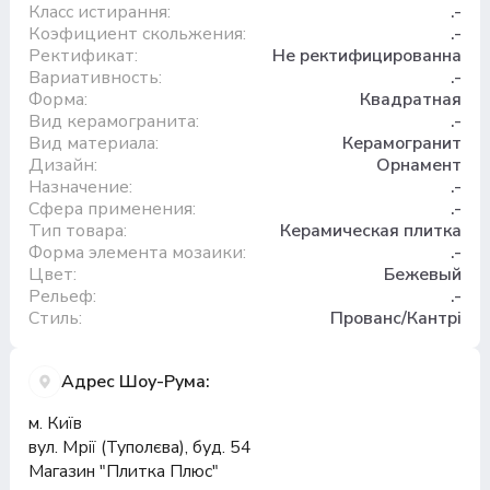
Класс истирання:
.-
Коэфициент скольжения:
.-
Ректификат:
Не ректифицированна
Вариативность:
.-
Форма:
Квадратная
Вид керамогранита:
.-
Вид материала:
Керамогранит
Дизайн:
Орнамент
Назначение:
.-
Сфера применения:
.-
Тип товара:
Керамическая плитка
Форма элемента мозаики:
.-
Цвет:
Бежевый
Рельеф:
.-
Стиль:
Прованс/Кантрі
Адрес Шоу-Рума:
м. Київ
вул. Мрії (Туполєва), буд. 54
Магазин "Плитка Плюс"