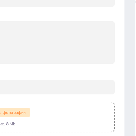
ь фотографии
кс. 8 Mb