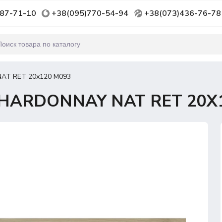
87-71-10
+38(095)770-54-94
+38(073)436-76-78
AT RET 20х120 M093
CHARDONNAY NAT RET 20Х