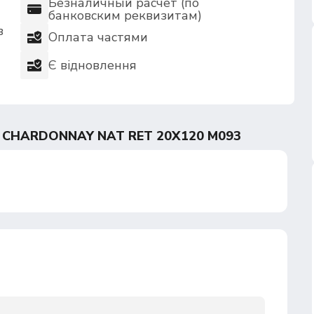
Безналичный расчет (по
банковским реквизитам)
в
Оплата частями
Є відновлення
 CHARDONNAY NAT RET 20Х120 M093