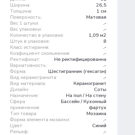
Ширина:
26,5
Толщина:
1 см
Поверхность:
Матовая
Вес 1 штуки:
.-
Вес упаковки:
.-
Количество в упаковке:
1,09 м2
Штук в упаковке:
8
Класс истирання:
.-
Коэфициент скольжения:
.-
Ректификат:
Не ректифицированна
Вариативность:
.-
Форма:
Шестигранник (гексагон)
Вид керамогранита:
.-
Вид материала:
Керамогранит
Дизайн:
Соты
Назначение:
На пол / На стену
Сфера
Бассейн / Кухонный
применения:
фартух
Тип товара:
Мозаика
Форма элемента мозаики:
.-
Цвет:
Синий
Рельеф:
.-