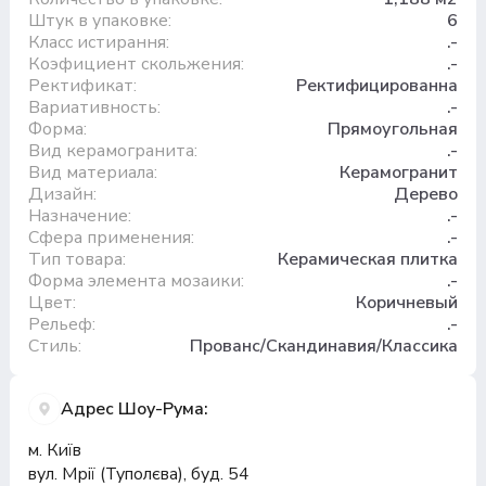
Штук в упаковке:
6
Класс истирання:
.-
Коэфициент скольжения:
.-
Ректификат:
Ректифицированна
Вариативность:
.-
Форма:
Прямоугольная
Вид керамогранита:
.-
Вид материала:
Керамогранит
Дизайн:
Дерево
Назначение:
.-
Сфера применения:
.-
Тип товара:
Керамическая плитка
Форма элемента мозаики:
.-
Цвет:
Коричневый
Рельеф:
.-
Стиль:
Прованс/Скандинавия/Классика
Адрес Шоу-Рума:
м. Київ
вул. Мрії (Туполєва), буд. 54