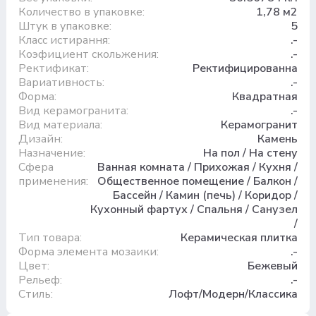
Количество в упаковке:
1,78 м2
Штук в упаковке:
5
Класс истирання:
.-
Коэфициент скольжения:
.-
Ректификат:
Ректифицированна
Вариативность:
.-
Форма:
Квадратная
Вид керамогранита:
.-
Вид материала:
Керамогранит
Дизайн:
Камень
Назначение:
На пол / На стену
Сфера
Ванная комната / Прихожая / Кухня /
применения:
Общественное помещение / Балкон /
Бассейн / Камин (печь) / Коридор /
Кухонный фартух / Спальня / Санузел
/
Тип товара:
Керамическая плитка
Форма элемента мозаики:
.-
Цвет:
Бежевый
Рельеф:
.-
Стиль:
Лофт/Модерн/Классика