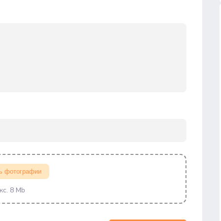
ь фотографии
кс. 8 Mb