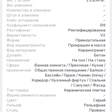
Вес 1 штуки:
23.896 кг.
Вес упаковки:
.-
Количество в упаковке:
.-
Штук в упаковке:
.-
Класс истирання:
.-
Коэфициент скольжения:
R9
Ректификат:
Ректифицированна
Вариативность:
V2
Форма:
Прямоугольная
Вид керамогранита:
Прокрашен в массе
Вид материала:
Керамогранит
Дизайн:
Бетон
Назначение:
На пол / На стену
Сфера
Ванная комната / Прихожая / Кухня /
применения:
Общественное помещение / Балкон /
Бассейн / Гараж / Камин (печь) /
Коридор / Кухонный фартух / Спальня
/ Санузел / Фасад
Тип товара:
Керамическая плитка
Форма элемента мозаики:
.-
Цвет:
Серый
Рельеф:
Рельефная
Стиль:
Прованс