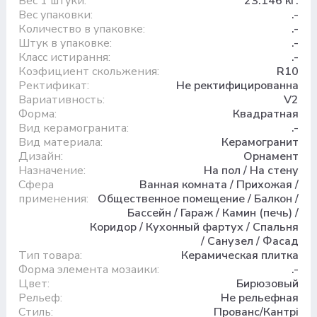
Вес 1 штуки:
23.146 кг.
Вес упаковки:
.-
Количество в упаковке:
.-
Штук в упаковке:
.-
Класс истирання:
.-
Коэфициент скольжения:
R10
Ректификат:
Не ректифицированна
Вариативность:
V2
Форма:
Квадратная
Вид керамогранита:
.-
Вид материала:
Керамогранит
Дизайн:
Орнамент
Назначение:
На пол / На стену
Сфера
Ванная комната / Прихожая /
применения:
Общественное помещение / Балкон /
Бассейн / Гараж / Камин (печь) /
Коридор / Кухонный фартух / Спальня
/ Санузел / Фасад
Тип товара:
Керамическая плитка
Форма элемента мозаики:
.-
Цвет:
Бирюзовый
Рельеф:
Не рельефная
Стиль:
Прованс/Кантрі