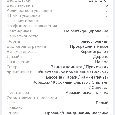
Вес 1 штуки:
23.542 кг.
Вес упаковки:
.-
Количество в упаковке:
.-
Штук в упаковке:
.-
Класс истирання:
.-
Коэфициент скольжения:
.-
Ректификат:
Не ректифицированна
Вариативность:
.-
Форма:
Прямоугольная
Вид керамогранита:
Прокрашен в массе
Вид материала:
Керамогранит
Дизайн:
Дерево
Назначение:
На пол
Сфера
Ванная комната / Прихожая /
применения:
Общественное помещение / Балкон /
Бассейн / Гараж / Камин (печь) /
Коридор / Кухонный фартух / Спальня
/ Санузел
Тип товара:
Керамическая плитка
Форма элемента мозаики:
.-
Цвет:
Белый
Рельеф:
.-
Стиль:
Прованс/Скандинавия/Классика