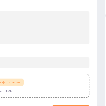
ь фотографии
кс. 8 Mb