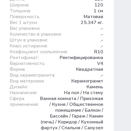
Ширина:
120
Толщина:
1 см
Поверхность:
Матовая
Вес 1 штуки:
25.347 кг.
Вес упаковки:
.-
Количество в упаковке:
.-
Штук в упаковке:
.-
Класс истирання:
.-
Коэфициент скольжения:
R10
Ректификат:
Ректифицированна
Вариативность:
V4
Форма:
Квадратная
Вид керамогранита:
.-
Вид материала:
Керамогранит
Дизайн:
Камень
Назначение:
На пол / На стену
Сфера
Ванная комната / Прихожая
применения:
/ Кухня / Общественное
помещение / Балкон /
Бассейн / Гараж / Камин
(печь) / Коридор / Кухонный
фартух / Спальня / Санузел