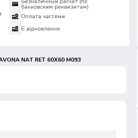
Безналичный расчет (по
банковским реквизитам)
в
Оплата частями
Є відновлення
AVONA NAT RET 60Х60 M093