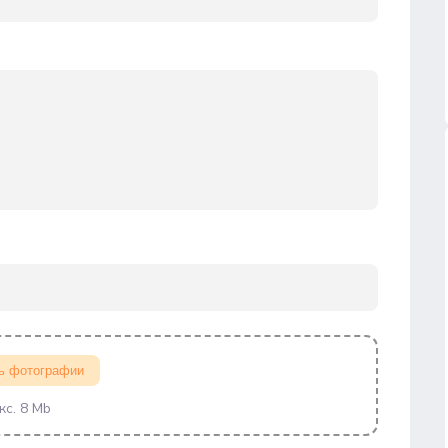
ь фотографии
кс. 8 Mb