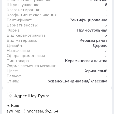
Штук в упаковке:
6
Класс истирання:
.-
Коэфициент скольжения:
.-
Ректификат:
Ректифицированна
Вариативность:
.-
Форма:
Прямоугольная
Вид керамогранита:
.-
Вид материала:
Керамогранит
Дизайн:
Дерево
Назначение:
.-
Сфера применения:
.-
Тип товара:
Керамическая плитка
Форма элемента мозаики:
.-
Цвет:
Коричневый
Рельеф:
.-
Стиль:
Прованс/Скандинавия/Классика
Адрес Шоу-Рума:
м. Київ
вул. Мрії (Туполєва), буд. 54