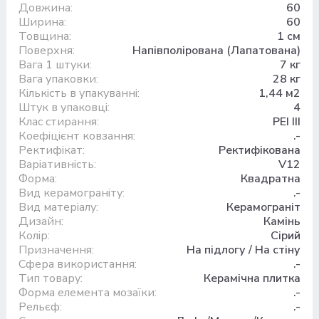
Довжина:
60
Ширина:
60
Товщина:
1 см
Поверхня:
Напівполірована (Лапатована)
Вага 1 штуки:
7 кг
Вага упаковки:
28 кг
Кількість в упакуванні:
1,44 м2
Штук в упаковці:
4
Клас стирання:
PEI III
Коефіцієнт ковзання:
.-
Ректифікат:
Ректифікована
Варіативність:
V12
Форма:
Квадратна
Вид керамограніту:
.-
Вид матеріалу:
Керамограніт
Дизайн:
Камінь
Колір:
Сірий
Призначення:
На підлогу / На стіну
Сфера використання:
.-
Тип товару:
Керамічна плитка
Форма елемента мозаїки:
.-
Рельєф:
.-