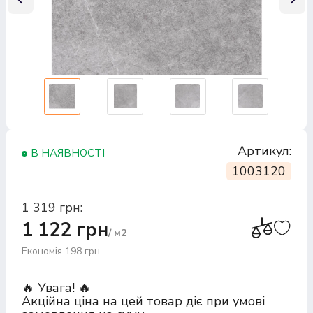
Артикул:
В НАЯВНОСТІ
1003120
1 319 грн:
1 122 грн
/ м2
Економія 198 грн
🔥 Увага! 🔥
Акційна ціна на цей товар діє при умові