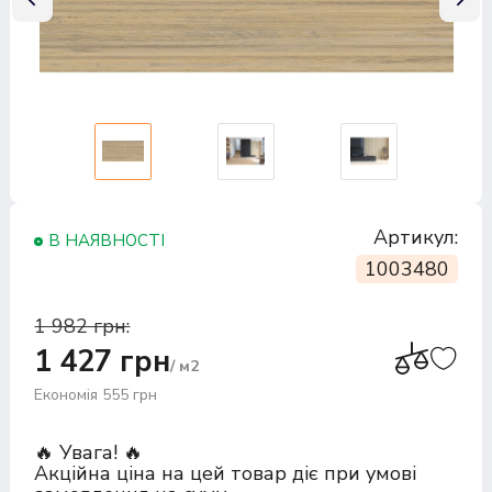
Артикул:
В НАЯВНОСТІ
1003480
1 982 грн:
1 427 грн
/ м2
Економія 555 грн
🔥 Увага! 🔥
Акційна ціна на цей товар діє при умові