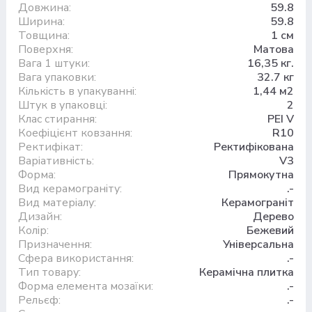
Довжина:
59.8
Ширина:
59.8
Товщина:
1 см
Поверхня:
Матова
Вага 1 штуки:
16,35 кг.
Вага упаковки:
32.7 кг
Кількість в упакуванні:
1,44 м2
Штук в упаковці:
2
Клас стирання:
PEI V
Коефіцієнт ковзання:
R10
Ректифікат:
Ректифікована
Варіативність:
V3
Форма:
Прямокутна
Вид керамограніту:
.-
Вид матеріалу:
Керамограніт
Дизайн:
Дерево
Колір:
Бежевий
Призначення:
Універсальна
Сфера використання:
.-
Тип товару:
Керамічна плитка
Форма елемента мозаїки:
.-
Рельєф:
.-