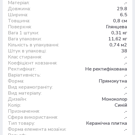
Матеріал:
.-
Довжина:
29.8
Ширина:
6.5
Товщина:
0,8 см
Поверхня:
Глянцева
Вага 1 штуки:
0,31 кг
Вага упаковки:
11,62 кг
Кількість в упакуванні:
0,74 м2
Штук в упаковці:
38
Клас стирання:
.-
Коефіцієнт ковзання:
.-
Ректифікат:
Не ректифікована
Варіативність:
.-
Форма:
Прямокутна
Вид керамограніту:
.-
Вид матеріалу:
.-
Дизайн:
Моноколор
Колір:
Синій
Призначення:
.-
Сфера використання:
.-
Тип товару:
Керамічна плитка
Форма елемента мозаїки:
.-