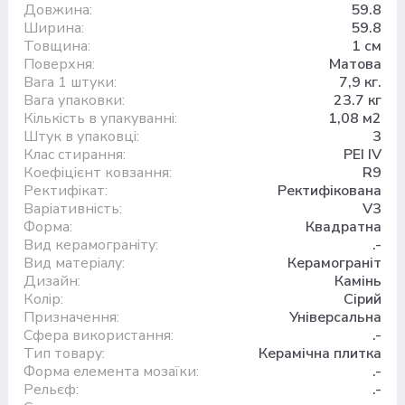
Довжина:
59.8
Ширина:
59.8
Товщина:
1 см
Поверхня:
Матова
Вага 1 штуки:
7,9 кг.
Вага упаковки:
23.7 кг
Кількість в упакуванні:
1,08 м2
Штук в упаковці:
3
Клас стирання:
PEI IV
Коефіцієнт ковзання:
R9
Ректифікат:
Ректифікована
Варіативність:
V3
Форма:
Квадратна
Вид керамограніту:
.-
Вид матеріалу:
Керамограніт
Дизайн:
Камінь
Колір:
Сірий
Призначення:
Універсальна
Сфера використання:
.-
Тип товару:
Керамічна плитка
Форма елемента мозаїки:
.-
Рельєф:
.-