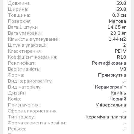
Довжина:
59.8
Ширина:
59.8
Товщина:
0,9 см
Поверхня:
Матова
Вага 1 штуки:
14,65 кг
Вага упаковки:
29.3 кг
Кількість в упакуванні:
1,44 м2
Штук в упаковці:
2
Клас стирання:
PEI V
Коефіцієнт ковзання:
R10
Ректифікат:
Ректифікована
Варіативність:
V3
Форма:
Прямокутна
Вид керамограніту:
.-
Вид матеріалу:
Керамограніт
Дизайн:
Камінь
Колір:
Чорний
Призначення:
Універсальна
Сфера використання:
.-
Тип товару:
Керамічна плитка
Форма елемента мозаїки:
.-
Рельєф:
.-