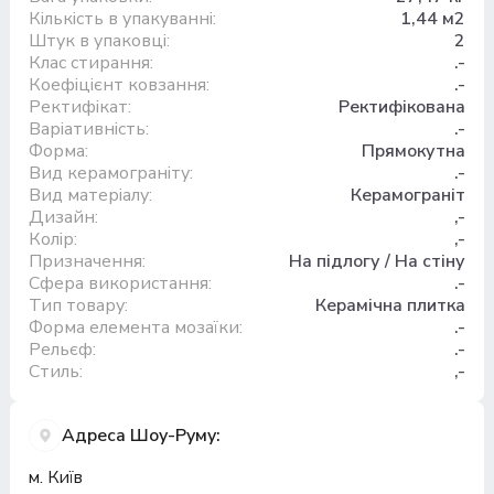
Кількість в упакуванні:
1,44 м2
Штук в упаковці:
2
Клас стирання:
.-
Коефіцієнт ковзання:
.-
Ректифікат:
Ректифікована
Варіативність:
.-
Форма:
Прямокутна
Вид керамограніту:
.-
Вид матеріалу:
Керамограніт
Дизайн:
,-
Колір:
,-
Призначення:
На підлогу / На стіну
Сфера використання:
.-
Тип товару:
Керамічна плитка
Форма елемента мозаїки:
.-
Рельєф:
.-
Стиль:
,-
Адреса Шоу-Руму:
м. Київ