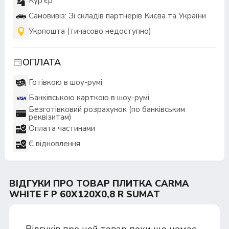
Кур'єр
Самовивіз: Зі складів партнерів Києва та України
Укрпошта (тичасово недоступно)
ОПЛАТА
Готівкою в шоу-румі
Банківською карткою в шоу-румі
Безготівковий розрахунок (по банківським
реквізитам)
Оплата частинами
Є відновлення
ВІДГУКИ ПРО ТОВАР ПЛИТКА CARMA
WHITE F P 60X120X0,8 R SUMAT
Відгуків про цей товар поки що немає.