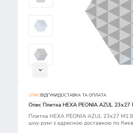
ОПИС
ВІДГУКИ
ДОСТАВКА ТА ОПЛАТА
Опис Плитка HEXA PEONIA AZUL 23х27 
Плитка HEXA PEONIA AZUL 23х27 M138
шоу-румі з адресною доставкою по Києву