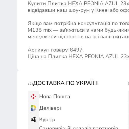
Купити Плитка HEXA PEONIA AZUL 23х
відвідавши наш шоу-рум у Києві або о
Якщо вам потрібна консультація по т
M138 mix — зв’яжіться з нами будь-яким
менеджери відповість на всі ваші питан
Артикул товару: 8497.
Ціна на Плитка HEXA PEONIA AZUL 23х2
ДОСТАВКА ПО УКРАЇНІ
Нова Пошта
Делівері
Кур'єр
Самовивіз: Зі складів партнерів