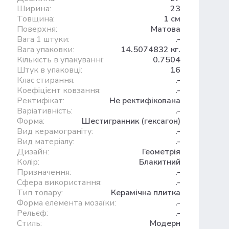
Ширина:
23
Товщина:
1 см
Поверхня:
Матова
Вага 1 штуки:
.-
Вага упаковки:
14.5074832 кг.
Кількість в упакуванні:
0.7504
Штук в упаковці:
16
Клас стирання:
.-
Коефіцієнт ковзання:
.-
Ректифікат:
Не ректифікована
Варіативність:
.-
Форма:
Шестигранник (гексагон)
Вид керамограніту:
.-
Вид матеріалу:
.-
Дизайн:
Геометрія
Колір:
Блакитний
Призначення:
.-
Сфера використання:
.-
Тип товару:
Керамічна плитка
Форма елемента мозаїки:
.-
Рельєф:
.-
Стиль:
Модерн