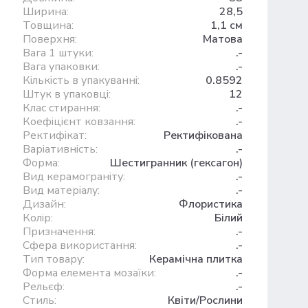
Ширина:
28,5
Товщина:
1,1 см
Поверхня:
Матова
Вага 1 штуки:
.-
Вага упаковки:
.-
Кількість в упакуванні:
0.8592
Штук в упаковці:
12
Клас стирання:
.-
Коефіцієнт ковзання:
.-
Ректифікат:
Ректифікована
Варіативність:
.-
Форма:
Шестигранник (гексагон)
Вид керамограніту:
.-
Вид матеріалу:
.-
Дизайн:
Флористика
Колір:
Білий
Призначення:
.-
Сфера використання:
.-
Тип товару:
Керамічна плитка
Форма елемента мозаїки:
.-
Рельєф:
.-
Стиль:
Квіти/Рослини