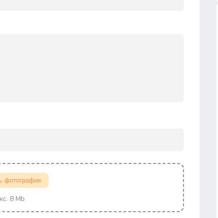
ь фотографии
кс. 8 Mb