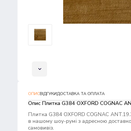
ОПИС
ВІДГУКИ
ДОСТАВКА ТА ОПЛАТА
Опис Плитка G384 OXFORD COGNAC AN
Плитка G384 OXFORD COGNAC ANT.19.
в нашому шоу-румі з адресною доставко
самовивіз.