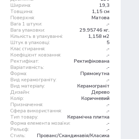
Ширина:
19,3
Товщина:
1,15 см
Поверхня:
Матова
Вага 1 штуки:
.-
Вага упаковки:
29.95746 кг.
Кількість в упакуванні:
1,158 м2
Штук в упаковці:
5
Клас стирання:
.-
Коефіцієнт ковзання:
.-
Ректифікат:
Ректифікована
Варіативність:
.-
Форма:
Прямокутна
Вид керамограніту:
.-
Вид матеріалу:
Керамограніт
Дизайн:
Дерево
Колір:
Коричневий
Призначення:
.-
Сфера використання:
.-
Тип товару:
Керамічна плитка
Форма елемента мозаїки:
.-
Рельєф:
.-
Стиль:
Прованс/Скандинавія/Класика