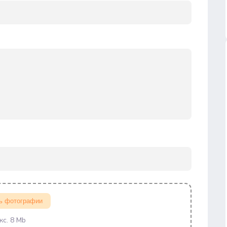
ь фотографии
кс. 8 Mb