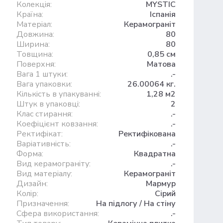
Колекція:
MYSTIC
Країна:
Іспанія
Матеріал:
Керамограніт
Довжина:
80
Ширина:
80
Товщина:
0,85 см
Поверхня:
Матова
Вага 1 штуки:
.-
Вага упаковки:
26.00064 кг.
Кількість в упакуванні:
1,28 м2
Штук в упаковці:
2
Клас стирання:
.-
Коефіцієнт ковзання:
.-
Ректифікат:
Ректифікована
Варіативність:
.-
Форма:
Квадратна
Вид керамограніту:
.-
Вид матеріалу:
Керамограніт
Дизайн:
Мармур
Колір:
Сірий
Призначення:
На підлогу / На стіну
Сфера використання:
.-