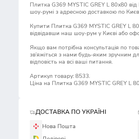
Плитка G369 MYSTIC GREY L 80x80 ві
шоу-румі з адресною доставкою по Києву
Купити Плитка G369 MYSTIC GREY L 
відвідавши наш шоу-рум у Києві або о
Якщо вам потрібна консультація по то
зв’яжіться з нами будь-яким зручним дл
відповість на всі ваші питання.
Артикул товару: 8533.
Ціна на Плитка G369 MYSTIC GREY L 80
ДОСТАВКА ПО УКРАЇНІ
Нова Пошта
Делівері